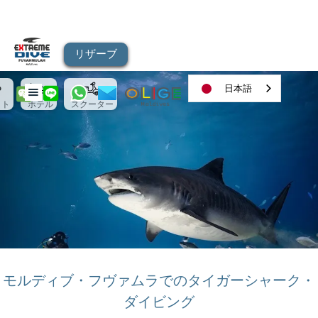
リザーブ
日本語
イト
ホテル
スクーター
モルディブ・フヴァムラでのタイガーシャーク・
ダイビング