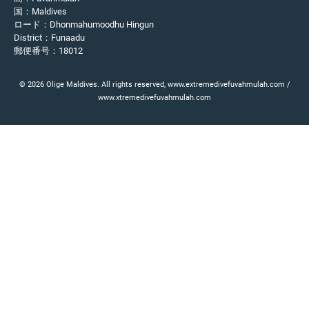
国：Maldives
ロード：Dhonmahumoodhu Hingun
District：Funaadu
郵便番号：18012
© 2026 Olige Maldives. All rights reserved, www.extremedivefuvahmulah.com /
www.xtremedivefuvahmulah.com