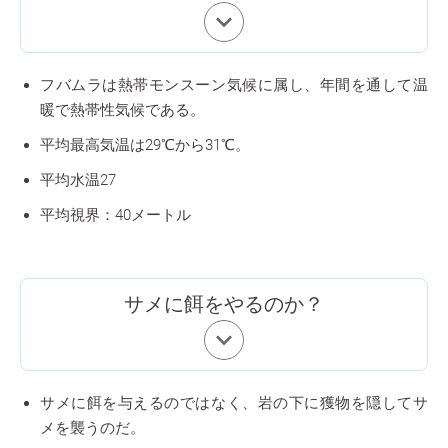
keyboard_arrow_down
フバムラは熱帯モンスーン気候に属し、年間を通して温
暖で熱帯性気候である。
平均最高気温は29℃から31℃。
平均水温27
平均視界：40メートル
サメに餌をやるのか？
keyboard_arrow_down
サメに餌を与えるのではなく、岩の下に獲物を隠してサ
メを襲うのだ。