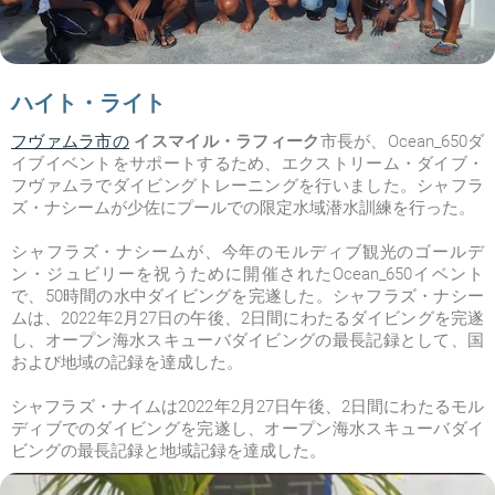
ハイト・ライト
フヴァムラ市の
イスマイル・ラフィーク
市長が、
Ocean_650
ダ
イブイベントをサポートするため、エクストリーム・ダイブ・
フヴァムラでダイビングトレーニングを行いました。シャフラ
ズ・ナシームが少佐にプールでの限定水域潜水訓練を行った。
シャフラズ・ナシームが、今年のモルディブ観光のゴールデ
ン・ジュビリーを祝うために開催された
Ocean_650
イベント
で、50時間の水中ダイビングを完遂した。シャフラズ・ナシー
ムは、2022年2月27日の午後、2日間にわたるダイビングを完遂
し、オープン海水スキューバダイビングの最長記録として、国
および地域の記録を達成した。
シャフラズ・ナイムは2022年2月27日午後、2日間にわたるモル
ディブでのダイビングを完遂し、オープン海水スキューバダイ
ビングの最長記録と地域記録を達成した。