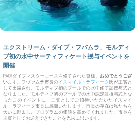
エクストリーム・ダイブ・フバムラ、モルディ
ブ初の水中サーティフィケート授与イベントを
開催
PADIダイブマスターコースを修了された皆様、
おめでとうござ
い
ます。フヴァムラ市長の
イスマイル・ラフィーク
氏が主賓と
して出席され、モルディブ初のプールでの水中修了証授与式と
なりました。モルディブ初のプールでの水中認定証授与式とな
ったこのイベントに、主賓としてご招待いただいたイスマイ
ル・ラフィーク市長に感謝いたします。市長の存在は私たちを
大いに励まし、プログラムの価値を高めてくれました。市長を
主賓としてお迎えできたことを光栄に思います。