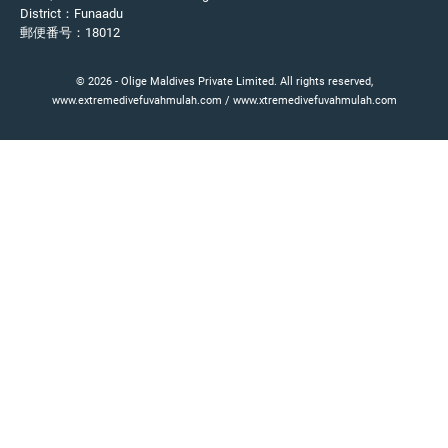
District：Funaadu
郵便番号：18012
© 2026 - Olige Maldives Private Limited. All rights reserved,
www.extremedivefuvahmulah.com / www.xtremedivefuvahmulah.com